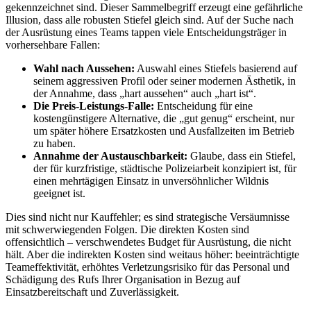
gekennzeichnet sind. Dieser Sammelbegriff erzeugt eine gefährliche
Illusion, dass alle robusten Stiefel gleich sind. Auf der Suche nach
der Ausrüstung eines Teams tappen viele Entscheidungsträger in
vorhersehbare Fallen:
Wahl nach Aussehen:
Auswahl eines Stiefels basierend auf
seinem aggressiven Profil oder seiner modernen Ästhetik, in
der Annahme, dass „hart aussehen“ auch „hart ist“.
Die Preis-Leistungs-Falle:
Entscheidung für eine
kostengünstigere Alternative, die „gut genug“ erscheint, nur
um später höhere Ersatzkosten und Ausfallzeiten im Betrieb
zu haben.
Annahme der Austauschbarkeit:
Glaube, dass ein Stiefel,
der für kurzfristige, städtische Polizeiarbeit konzipiert ist, für
einen mehrtägigen Einsatz in unversöhnlicher Wildnis
geeignet ist.
Dies sind nicht nur Kauffehler; es sind strategische Versäumnisse
mit schwerwiegenden Folgen. Die direkten Kosten sind
offensichtlich – verschwendetes Budget für Ausrüstung, die nicht
hält. Aber die indirekten Kosten sind weitaus höher: beeinträchtigte
Teameffektivität, erhöhtes Verletzungsrisiko für das Personal und
Schädigung des Rufs Ihrer Organisation in Bezug auf
Einsatzbereitschaft und Zuverlässigkeit.