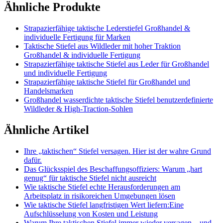
Ähnliche Produkte
Strapazierfähige taktische Lederstiefel Großhandel &
individuelle Fertigung für Marken
Taktische Stiefel aus Wildleder mit hoher Traktion
Großhandel & individuelle Fertigung
Strapazierfähige taktische Stiefel aus Leder für Großhandel
und individuelle Fertigung
Strapazierfähige taktische Stiefel für Großhandel und
Handelsmarken
Großhandel wasserdichte taktische Stiefel benutzerdefinierte
Wildleder & High-Traction-Sohlen
Ähnliche Artikel
Ihre „taktischen“ Stiefel versagen. Hier ist der wahre Grund
dafür.
Das Glücksspiel des Beschaffungsoffiziers: Warum „hart
genug“ für taktische Stiefel nicht ausreicht
Wie taktische Stiefel echte Herausforderungen am
Arbeitsplatz in risikoreichen Umgebungen lösen
Wie taktische Stiefel langfristigen Wert liefern:Eine
Aufschlüsselung von Kosten und Leistung
Warum Ihre taktischen Stiefel immer wieder versagen – und