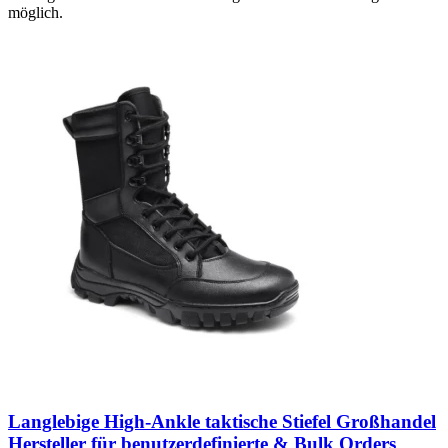
möglich.
Langlebige High-Ankle taktische Stiefel Großhandel
Hersteller für benutzerdefinierte & Bulk Orders