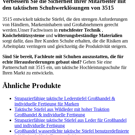
Verbessern Sie die Sicherheit Ihrer Mitarbeiter mit
den taktischen Schuhwerklösungen von 3515
3515 entwickelt taktische Stiefel, die den strengen Anforderungen
von Händlern, Markeninhabern und Großabnehmern gerecht
werden.Unser Fachwissen in
rutschfester Technik
,
Knöchelstützsysteme
und
witterungsbeständige Materialien
sorgt dafür, dass Ihre Kunden Schuhe erhalten, die die Risiken am
Arbeitsplatz verringern und gleichzeitig die Produktivität steigern.
Sind Sie bereit, Fachleute mit Schuhen auszustatten, die für
echte Herausforderungen gebaut sind?
Gehen Sie eine
Partnerschaft mit 3515 ein, um taktische Hochleistungsschuhe für
Ihren Markt zu entwickeln.
Ähnliche Produkte
Strapazierfähige taktische Lederstiefel Großhandel &
individuelle Fertigung für Marken
Taktische Stiefel aus Wildleder mit hoher Traktion
Großhandel & individuelle Fertigung
Strapazierfähige taktische Stiefel aus Leder für Großhandel
und individuelle Fertigung
Großhandel wasserdichte taktische Stiefel benutzerdefinierte