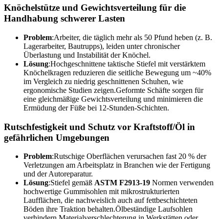
Knöchelstütze und Gewichtsverteilung für die
Handhabung schwerer Lasten
Problem
:Arbeiter, die täglich mehr als 50 Pfund heben (z. B.
Lagerarbeiter, Bautrupps), leiden unter chronischer
Überlastung und Instabilität der Knöchel.
Lösung
:Hochgeschnittene taktische Stiefel mit verstärktem
Knöchelkragen reduzieren die seitliche Bewegung um ~40%
im Vergleich zu niedrig geschnittenen Schuhen, wie
ergonomische Studien zeigen.Geformte Schäfte sorgen für
eine gleichmäßige Gewichtsverteilung und minimieren die
Ermüdung der Füße bei 12-Stunden-Schichten.
Rutschfestigkeit und Schutz vor Kraftstoff/Öl in
gefährlichen Umgebungen
Problem
:Rutschige Oberflächen verursachen fast 20 % der
Verletzungen am Arbeitsplatz in Branchen wie der Fertigung
und der Autoreparatur.
Lösung
:Stiefel gemäß
ASTM F2913-19
Normen verwenden
hochwertige Gummisohlen mit mikrostrukturierten
Laufflächen, die nachweislich auch auf fettbeschichteten
Böden ihre Traktion behalten.Ölbeständige Laufsohlen
verhindern Materialverschlechterung in Werkstätten oder