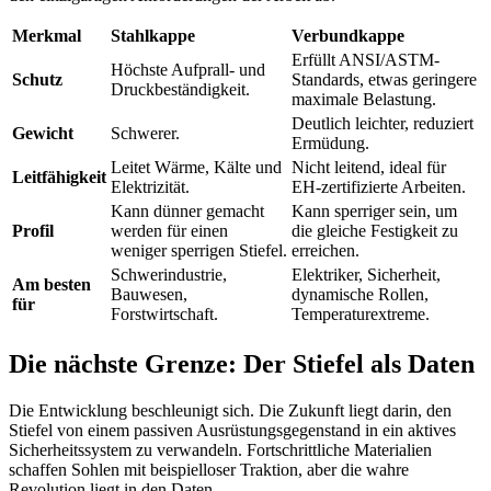
Merkmal
Stahlkappe
Verbundkappe
Erfüllt ANSI/ASTM-
Höchste Aufprall- und
Schutz
Standards, etwas geringere
Druckbeständigkeit.
maximale Belastung.
Deutlich leichter, reduziert
Gewicht
Schwerer.
Ermüdung.
Leitet Wärme, Kälte und
Nicht leitend, ideal für
Leitfähigkeit
Elektrizität.
EH-zertifizierte Arbeiten.
Kann dünner gemacht
Kann sperriger sein, um
Profil
werden für einen
die gleiche Festigkeit zu
weniger sperrigen Stiefel.
erreichen.
Schwerindustrie,
Elektriker, Sicherheit,
Am besten
Bauwesen,
dynamische Rollen,
für
Forstwirtschaft.
Temperaturextreme.
Die nächste Grenze: Der Stiefel als Daten
Die Entwicklung beschleunigt sich. Die Zukunft liegt darin, den
Stiefel von einem passiven Ausrüstungsgegenstand in ein aktives
Sicherheitssystem zu verwandeln. Fortschrittliche Materialien
schaffen Sohlen mit beispielloser Traktion, aber die wahre
Revolution liegt in den Daten.